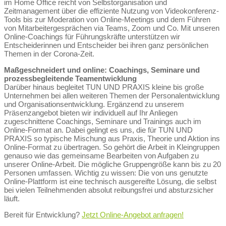
im Home Office reicht von Selbstorganisation und
Zeitmanagement über die effiziente Nutzung von Videokonferenz-
Tools bis zur Moderation von Online-Meetings und dem Führen
von Mitarbeitergesprächen via Teams, Zoom und Co. Mit unseren
Online-Coachings für Führungskräfte unterstützen wir
Entscheiderinnen und Entscheider bei ihren ganz persönlichen
Themen in der Corona-Zeit.
Maßgeschneidert und online: Coachings, Seminare und
prozessbegleitende Teamentwicklung
Darüber hinaus begleitet TUN UND PRAXIS kleine bis große
Unternehmen bei allen weiteren Themen der Personalentwicklung
und Organisationsentwicklung. Ergänzend zu unserem
Präsenzangebot bieten wir individuell auf Ihr Anliegen
zugeschnittene Coachings, Seminare und Trainings auch im
Online-Format an. Dabei gelingt es uns, die für TUN UND
PRAXIS so typische Mischung aus Praxis, Theorie und Aktion ins
Online-Format zu übertragen. So gehört die Arbeit in Kleingruppen
genauso wie das gemeinsame Bearbeiten von Aufgaben zu
unserer Online-Arbeit. Die mögliche Gruppengröße kann bis zu 20
Personen umfassen. Wichtig zu wissen: Die von uns genutzte
Online-Plattform ist eine technisch ausgereifte Lösung, die selbst
bei vielen Teilnehmenden absolut reibungsfrei und absturzsicher
läuft.
Bereit für Entwicklung?
Jetzt Online-Angebot anfragen!